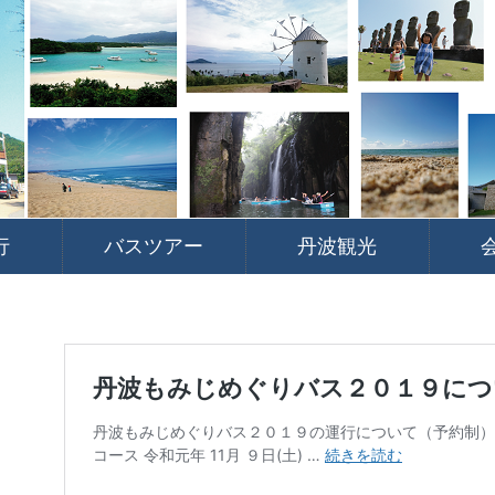
行
バスツアー
丹波観光